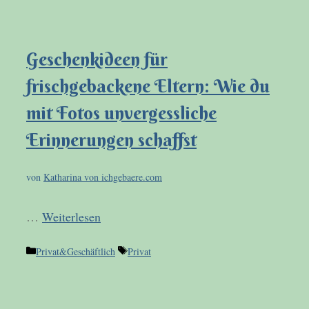
Geschenkideen für
frischgebackene Eltern: Wie du
mit Fotos unvergessliche
Erinnerungen schaffst
von
Katharina von ichgebaere.com
…
Weiterlesen
Kategorien
Schlagwörter
Privat&Geschäftlich
Privat