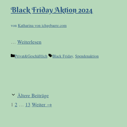
Black Friday Aktion 2024
von
Katharina von ichgebaere.com
…
Weiterlesen
Kategorien
Schlagwörter
Privat&Geschäftlich
Black Friday
,
Spendenaktion
Ältere Beiträge
Seite
Seite
Seite
1
2
…
13
Weiter
→