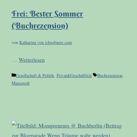
Frei: Bester Sommer
(Buchrezension)
von
Katharina von ichgebaere.com
…
Weiterlesen
Kategorien
Schlagwörter
Gesellschaft & Politik
,
Privat&Geschäftlich
Buchrezension
,
Mamawelt