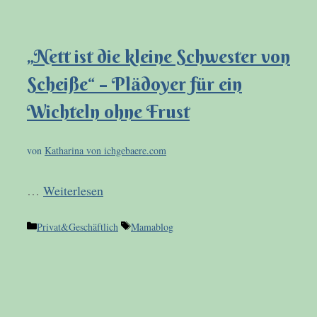
„Nett ist die kleine Schwester von
Scheiße“ – Plädoyer für ein
Wichteln ohne Frust
von
Katharina von ichgebaere.com
…
Weiterlesen
Kategorien
Schlagwörter
Privat&Geschäftlich
Mamablog