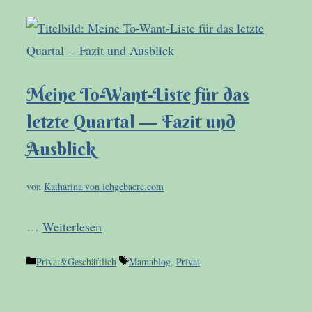
Meine To-Want-Liste für das
letzte Quartal — Fazit und
Ausblick
von
Katharina von ichgebaere.com
…
Weiterlesen
Kategorien
Schlagwörter
Privat&Geschäftlich
Mamablog
,
Privat