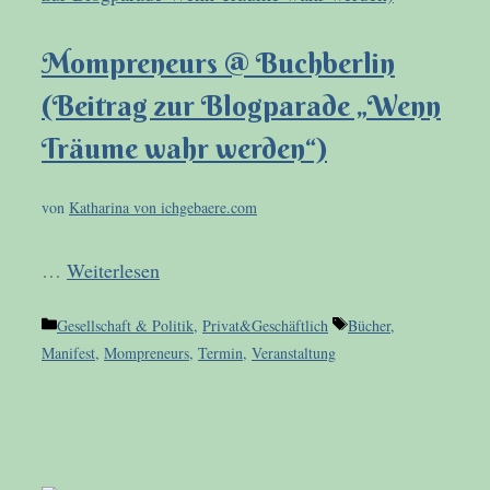
Mompreneurs @ Buchberlin
(Beitrag zur Blogparade „Wenn
Träume wahr werden“)
von
Katharina von ichgebaere.com
…
Weiterlesen
Kategorien
Schlagwörter
Gesellschaft & Politik
,
Privat&Geschäftlich
Bücher
,
Manifest
,
Mompreneurs
,
Termin
,
Veranstaltung