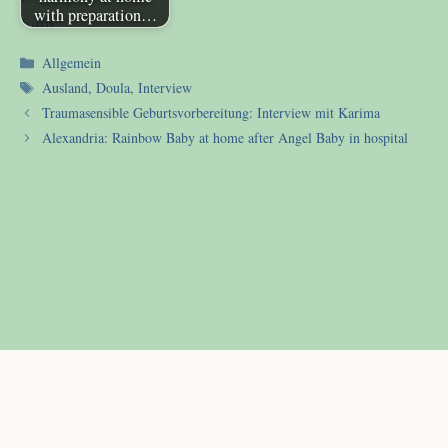
with preparation…
Kategorien
Allgemein
Schlagwörter
Ausland
,
Doula
,
Interview
Traumasensible Geburtsvorbereitung: Interview mit Karima
Alexandria: Rainbow Baby at home after Angel Baby in hospital