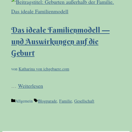
Das ideale Familienmodell —
und Auswirkungen auf die
Geburt
von
Katharina von ichgebaere.com
…
Weiterlesen
Kategorien
Schlagwörter
Allgemein
Blogparade
,
Familie
,
Gesellschaft