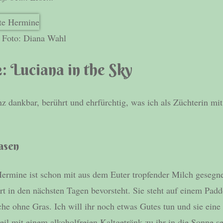
. Foto: Diana Wahl
: Luciana in the Sky
z dankbar, berührt und ehrfürchtig, was ich als Züchterin mi
asen
Hermine ist schon mit aus dem Euter tropfender Milch gesegn
t in den nächsten Tagen bevorsteht. Sie steht auf einem Padd
he ohne Gras. Ich will ihr noch etwas Gutes tun und sie ein
l mit einem alkoholfreien Kaltgetränk zu ihr in die Sonne se