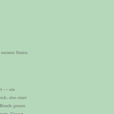
t meinen Stuten
et — ein
ock; also einer
e Runde grasen
tzen. Gesagt,