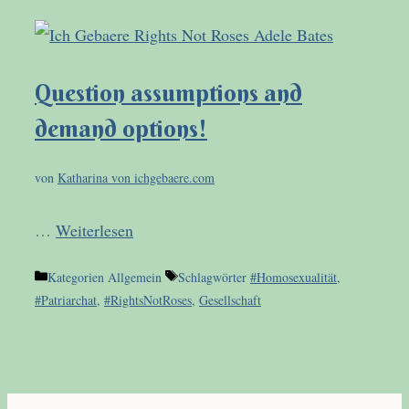
Question assumptions and
demand options!
von
Katharina von ichgebaere.com
…
Weiterlesen
Kategorien
Allgemein
Schlagwörter
#Homosexualität
,
#Patriarchat
,
#RightsNotRoses
,
Gesellschaft