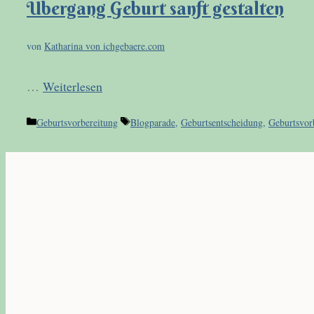
Übergang Geburt sanft gestalten
von
Katharina von ichgebaere.com
…
Weiterlesen
Kategorien
Schlagwörter
Geburtsvorbereitung
Blogparade
,
Geburtsentscheidung
,
Geburtsvor