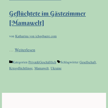
Geflüchtete im Gästezimmer
[Mamawelt]
von
Katharina von ichgebaere.com
…
Weiterlesen
Kategorien
Privat&Geschäftlich
Schlagwörter
Gesellschaft
,
Kriegsflüchtlinge
,
Mamawelt
,
Ukraine