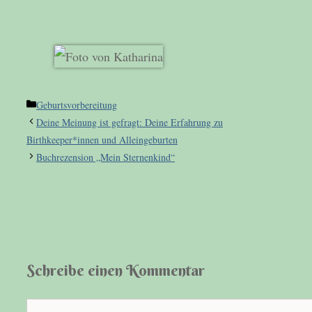
Kategorien
Geburtsvorbereitung
Deine Meinung ist gefragt: Deine Erfahrung zu
Birthkeeper*innen und Alleingeburten
Buchrezension „Mein Sternenkind“
Schreibe einen Kommentar
Kommentar