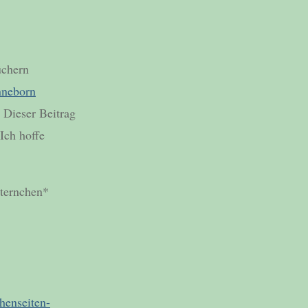
üchern
nneborn
Dieser Beitrag
Ich hoffe
Sternchen*
henseiten-