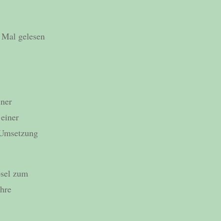
 Mal gelesen
iner
einer
e Umsetzung
psel zum
ahre