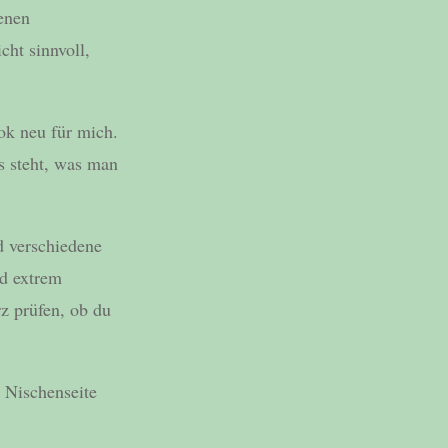
enen
cht sinnvoll,
ok neu für mich.
s steht, was man
d verschiedene
nd extrem
rz prüfen, ob du
e Nischenseite