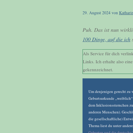
29. August 2024
von
Kathari
Puh. Das ist nun wirkl
100 Dinge, auf die ich
s
Als Service für dich verli
Links. Ich erhalte also ein
gekennzeichnet.
Um denjenigen gerecht zu we
Geburtsurkunde „weiblich“ 
dem Inklusionssternchen zu 
anderen Menschen). Geschlec
die gesellschaftliche) Ent
Thema liest du unter ander
Geburten und die deutsche