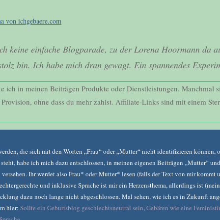
na von ichgebaere.com
ich keine einfache Blogparade, zu der Lorena Hoormann da au
tolz bin. Ich habe mich dran gewagt. Ein spannendes Experi
nke ich in meinen Beiträgen Produkte oder Dienstleistungen. Manchmal si
e Provision, ohne dass du mehr zahlst. Affiliate-Links sind mit einem Ste
rden, die sich mit den Worten „Frau“ oder „Mutter“ nicht identifizieren können, o
steht, habe ich mich dazu entschlossen, in meinen eigenen Beiträgen „Mutter“ und
versehen. Ihr werdet also Frau* oder Mutter* lesen (falls der Text von mir kommt 
htergerechte und inklusive Sprache ist mir ein Herzensthema, allerdings ist (mei
wicklung dazu noch lange nicht abgeschlossen. Mal sehen, wie ich es in Zukunft a
em hier:
Sollte ein Geburtsblog geschlechtsneutral sein
,
Gebären wie eine Feministi
 Sprache
.