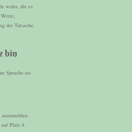
e wider, die es
 Werte,
ng der Tatsache,
z bin
ine Sprache-zu-
it anzumelden.
 auf Platz 4.