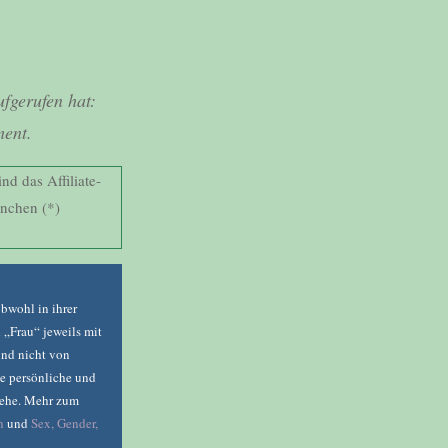
fgerufen hat:
ment.
nd das Affiliate-
rnchen (*)
bwohl in ihrer
 „Frau“ jeweils mit
und nicht von
ne persönliche und
ngehe. Mehr zum
n
und
Sex, Gender,