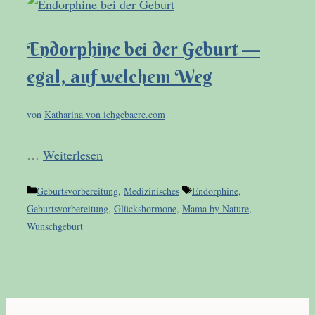
Endorphine bei der Geburt —
egal, auf welchem Weg
von
Katharina von ichgebaere.com
…
Weiterlesen
Kategorien
Schlagwörter
Geburtsvorbereitung
,
Medizinisches
Endorphine
,
Geburtsvorbereitung
,
Glückshormone
,
Mama by Nature
,
Wunschgeburt