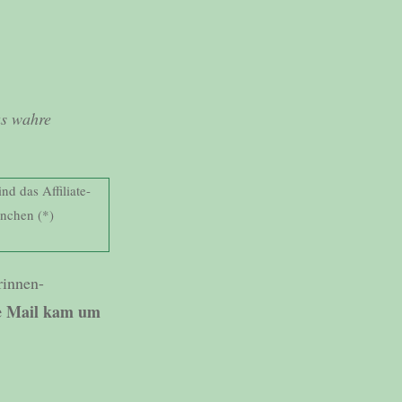
as wahre
nd das Affiliate-
rnchen (*)
rinnen-
ne Mail kam um