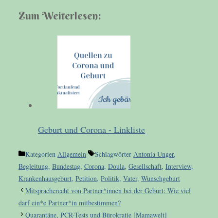
Zum Weiterlesen:
Geburt und Corona - Linkliste
Kategorien
Allgemein
Schlagwörter
Antonia Unger
,
Begleitung
,
Bundestag
,
Corona
,
Doula
,
Gesellschaft
,
Interview
,
Krankenhausgeburt
,
Petition
,
Politik
,
Vater
,
Wunschgeburt
Mitspracherecht von Partner*innen bei der Geburt: Wie viel
darf ein*e Partner*in mitbestimmen?
Quarantäne, PCR-Tests und Bürokratie [Mamawelt]