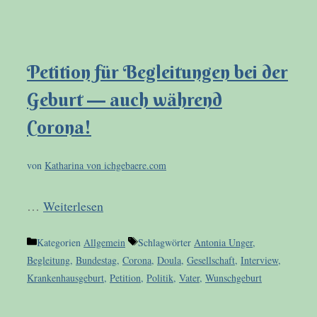
Petition für Begleitungen bei der
Geburt — auch während
Corona!
von
Katharina von ichgebaere.com
…
Weiterlesen
Kategorien
Allgemein
Schlagwörter
Antonia Unger
,
Begleitung
,
Bundestag
,
Corona
,
Doula
,
Gesellschaft
,
Interview
,
Krankenhausgeburt
,
Petition
,
Politik
,
Vater
,
Wunschgeburt