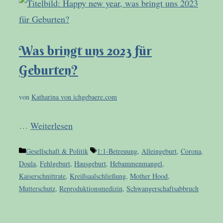
Was bringt uns 2023 für
Geburten?
von
Katharina von ichgebaere.com
…
Weiterlesen
Kategorien
Schlagwörter
Gesellschaft & Politik
1:1-Betreuung
,
Alleingeburt
,
Corona
,
Doula
,
Fehlgeburt
,
Hausgeburt
,
Hebammenmangel
,
Kaiserschnittrate
,
Kreißsaalschließung
,
Mother Hood
,
Mutterschutz
,
Reproduktionsmedizin
,
Schwangerschaftsabbruch