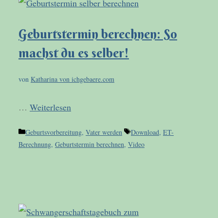
Geburtstermin berechnen: So
machst du es selber!
von
Katharina von ichgebaere.com
…
Weiterlesen
Kategorien
Schlagwörter
Geburtsvorbereitung
,
Vater werden
Download
,
ET-
Berechnung
,
Geburtstermin berechnen
,
Video