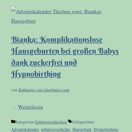
Bianka: Komplikationslose
Hausgeburten bei großen Babys
dank zuckerfrei und
Hypnobirthing
von
Katharina von ichgebaere.com
…
Weiterlesen
Kategorien
Geburtsgeschichten
Schlagwörter
Adventskalender
,
geburtsgeschichte
,
Hausgeburt
,
Hypnobirthing
,