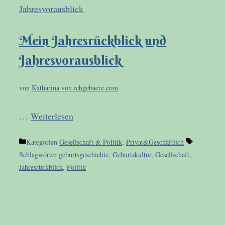
Mein Jahresrückblick und
Jahresvorausblick
von
Katharina von ichgebaere.com
…
Weiterlesen
Kategorien
Gesellschaft & Politik
,
Privat&Geschäftlich
Schlagwörter
geburtsgeschichte
,
Geburtskultur
,
Gesellschaft
,
Jahresrückblick
,
Politik