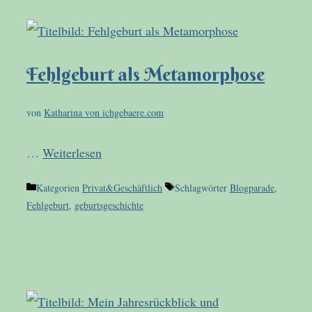
Fehlgeburt als Metamorphose
von
Katharina von ichgebaere.com
…
Weiterlesen
Kategorien
Privat&Geschäftlich
Schlagwörter
Blogparade
,
Fehlgeburt
,
geburtsgeschichte