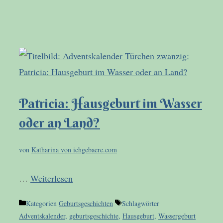
Patricia: Hausgeburt im Wasser
oder an Land?
von
Katharina von ichgebaere.com
…
Weiterlesen
Kategorien
Geburtsgeschichten
Schlagwörter
Adventskalender
,
geburtsgeschichte
,
Hausgeburt
,
Wassergeburt