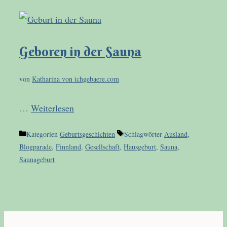
Geboren in der Sauna
von
Katharina von ichgebaere.com
…
Weiterlesen
Kategorien
Geburtsgeschichten
Schlagwörter
Ausland
,
Blogparade
,
Finnland
,
Gesellschaft
,
Hausgeburt
,
Sauna
,
Saunageburt