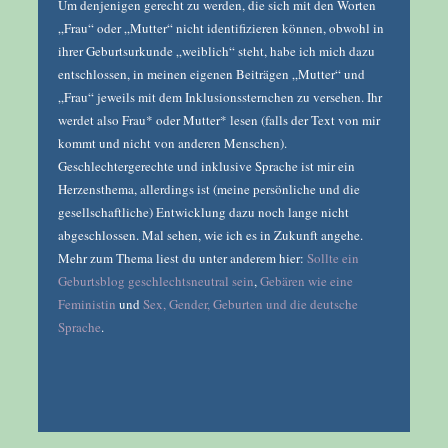
Um denjenigen gerecht zu werden, die sich mit den Worten
„Frau“ oder „Mutter“ nicht identifizieren können, obwohl in
ihrer Geburtsurkunde „weiblich“ steht, habe ich mich dazu
entschlossen, in meinen eigenen Beiträgen „Mutter“ und
„Frau“ jeweils mit dem Inklusionssternchen zu versehen. Ihr
werdet also Frau* oder Mutter* lesen (falls der Text von mir
kommt und nicht von anderen Menschen).
Geschlechtergerechte und inklusive Sprache ist mir ein
Herzensthema, allerdings ist (meine persönliche und die
gesellschaftliche) Entwicklung dazu noch lange nicht
abgeschlossen. Mal sehen, wie ich es in Zukunft angehe.
Mehr zum Thema liest du unter anderem hier:
Sollte ein
Geburtsblog geschlechtsneutral sein
,
Gebären wie eine
Feministin
und
Sex, Gender, Geburten und die deutsche
Sprache
.