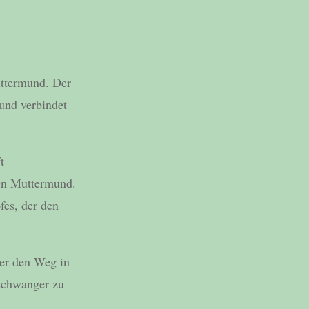
uttermund. Der
und verbindet
t
en Muttermund.
fes, der den
ter den Weg in
 schwanger zu