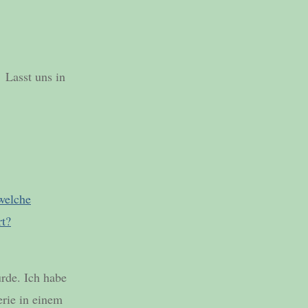
 Lasst uns in
welche
rt?
ürde. Ich habe
erie in einem