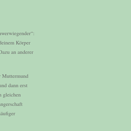
hwerwiegender“:
s deinem Körper
Dazu an anderer
er Muttermund
und dann erst
n gleichen
ngerschaft
äufiger