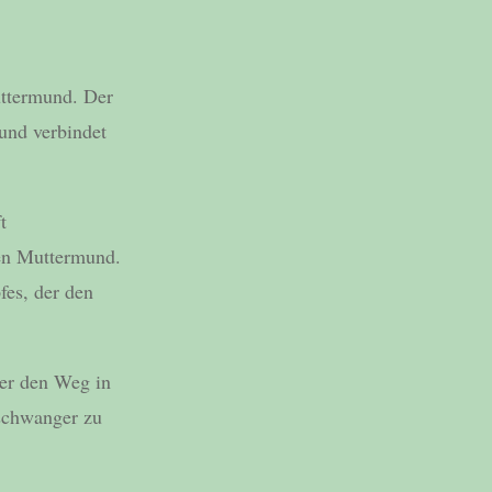
uttermund. Der
und verbindet
t
en Muttermund.
fes, der den
ter den Weg in
 schwanger zu