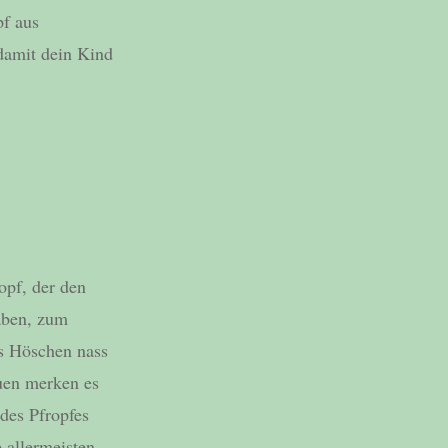
pf aus
damit dein Kind
opf, der den
aben, zum
as Höschen nass
uen merken es
des Pfropfes
allermeisten