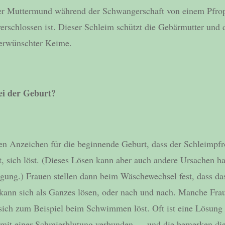
 der Muttermund während der Schwangerschaft von einem Pfro
erschlossen ist. Dieser Schleim schützt die Gebärmutter und 
erwünschter Keime.
ei der Geburt?
sten Anzeichen für die beginnende Geburt, dass der Schleimpfr
, sich löst. (Dieses Lösen kann aber auch andere Ursachen h
egung.) Frauen stellen dann beim Wäschewechsel fest, dass d
 kann sich als Ganzes lösen, oder nach und nach. Manche Fra
r sich zum Beispiel beim Schwimmen löst. Oft ist eine Lösung 
it einer Schmierblutung verbunden — und die bemerken die 