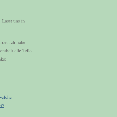
 Lasst uns in
ürde. Ich habe
enthält alle Teile
nks:
welche
rt?