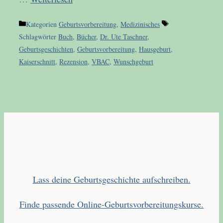
Kategorien
Geburtsvorbereitung
,
Medizinisches
Schlagwörter
Buch
,
Bücher
,
Dr. Ute Taschner
,
Geburtsgeschichten
,
Geburtsvorbereitung
,
Hausgeburt
,
Kaiserschnitt
,
Rezension
,
VBAC
,
Wunschgeburt
Lass deine Geburtsgeschichte aufschreiben.
Finde passende Online-Geburtsvorbereitungskurse.