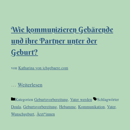
Wie kommunizieren Gebärende
und ihre Partner unter der
Geburt?
von
Katharina von ichgebaere.com
…
Weiterlesen
Kategorien
Geburtsvorbereitung
,
Vater werden
Schlagwörter
Doula
,
Geburtsvorbereitung
,
Hebamme
,
Kommunikation
,
Vater
,
Wunschgeburt
,
Ärzt*innen