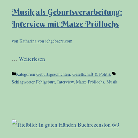
Musik als Geburtsverarbeitung:
Interview mit Matze Pröllochs
von
Katharina von ichgebaere.com
…
Weiterlesen
Kategorien
Geburtsgeschichten
,
Gesellschaft & Politik
Schlagwörter
Fehlgeburt
,
Interview
,
Matze Pröllochs
,
Musik