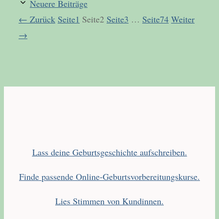
Neuere Beiträge
←
Zurück
Seite
1
Seite
2
Seite
3
…
Seite
74
Weiter
→
Lass deine Geburtsgeschichte aufschreiben.
Finde passende Online-Geburtsvorbereitungskurse.
Lies Stimmen von Kundinnen.