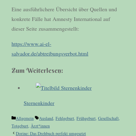
Eine ausführlichere Übersicht über Quellen und
konkrete Fälle hat Amnesty International auf
dieser Seite zusammengestellt:
https://www.ai-el-
salvador.de/abtreibungsverbot.html
Zum Weiterlesen:
Sternenkinder
Kategorien
Schlagwörter
Allgemein
Ausland
,
Fehlgeburt
,
Frühgeburt
,
Gesellschaft
,
Totgeburt
,
Ärzt*innen
Dorine: Das Drehbuch perfekt umgesetzt