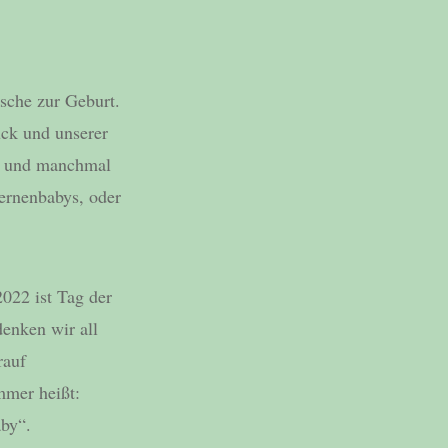
sche zur Geburt.
ück und unserer
ig und manchmal
ternenbabys, oder
22 ist Tag der
enken wir all
rauf
mmer heißt:
aby“.