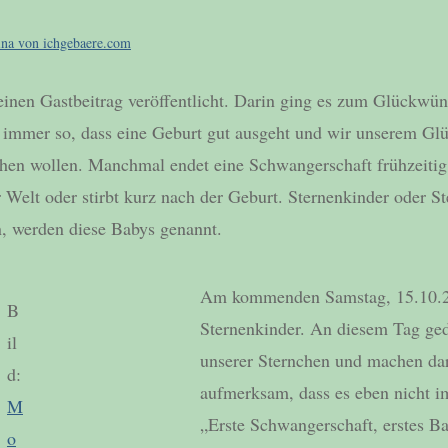
ina von ichgebaere.com
inen Gastbeitrag veröffentlicht. Darin ging es zum Glückwün
ht immer so, dass eine Geburt gut ausgeht und wir unserem Gl
ihen wollen. Manchmal endet eine Schwangerschaft frühzeit
 Welt oder stirbt kurz nach der Geburt. Sternenkinder oder S
n, werden diese Babys genannt.
Am kommenden Samstag, 15.10.20
B
Sternenkinder. An diesem Tag ged
il
unserer Sternchen und machen da
d:
aufmerksam, dass es eben nicht i
M
„Erste Schwangerschaft, erstes B
o