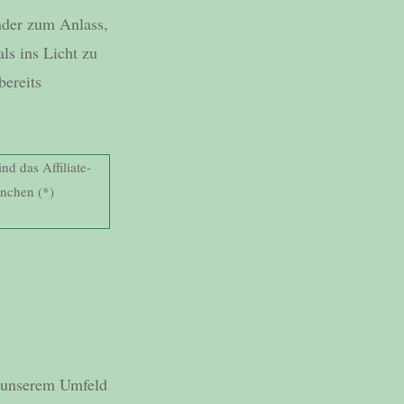
nder zum Anlass,
ls ins Licht zu
bereits
nd das Affiliate-
rnchen (*)
n unserem Umfeld