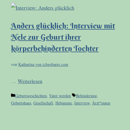
Anders glücklich: Interview mit
Nele zur Geburt ihrer
körperbehinderten Tochter
von
Katharina von ichgebaere.com
…
Weiterlesen
Kategorien
Schlagwörter
Geburtsgeschichten
,
Vater werden
Behinderung
,
Geburtshaus
,
Gesellschaft
,
Hebamme
,
Interview
,
Ärzt*innen