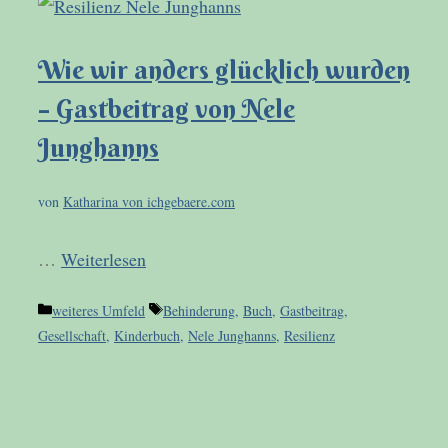
Wie wir anders glücklich wurden
– Gastbeitrag von Nele
Junghanns
von
Katharina von ichgebaere.com
…
Weiterlesen
Kategorien
Schlagwörter
weiteres Umfeld
Behinderung
,
Buch
,
Gastbeitrag
,
Gesellschaft
,
Kinderbuch
,
Nele Junghanns
,
Resilienz