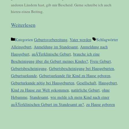
anderen Ländern hast, gib mir Bescheid. Gerne schreibe ich auch
hierzu einen Beitrag.
Weiterlesen
Kategorien
Geburtsvorbereitung
,
Vater werden
Schlagwörter
Alleingeburt
,
Anmeldung im Standesamt
,
Anmeldung nach
Hausgeburt
,
auÃŸerklinische Geburt
,
brauche ich eine
Bescheinigung über die Geburt meines Kindes?
,
Freie Geburt
,
Geburtsbescheinigung
,
Geburtsbescheinigung bei Hausgeburten
,
Geburtsurkunde
,
Geburtsurkunde für Kind zu Hause geboren
,
Geburturkunde nötig bei Hausgeburten
,
Gesellschaft
,
Hausgeburt
,
Kind zu Hause zur Welt gekommen
,
natürliche Geburt
,
ohne
Hebamme
,
Standesamt
,
wie melde ich mein Kind nach einer
auÃŸerklinischen Geburt im Standesamt an?
,
zu Hause geboren