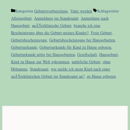
Kategorien
Geburtsvorbereitung
,
Vater werden
Schlagwörter
Alleingeburt
,
Anmeldung im Standesamt
,
Anmeldung nach
Hausgeburt
,
auÃŸerklinische Geburt
,
brauche ich eine
Bescheinigung über die Geburt meines Kindes?
,
Freie Geburt
,
Geburtsbescheinigung
,
Geburtsbescheinigung bei Hausgeburten
,
Geburtsurkunde
,
Geburtsurkunde für Kind zu Hause geboren
,
Geburturkunde nötig bei Hausgeburten
,
Gesellschaft
,
Hausgeburt
,
Kind zu Hause zur Welt gekommen
,
natürliche Geburt
,
ohne
Hebamme
,
Standesamt
,
wie melde ich mein Kind nach einer
auÃŸerklinischen Geburt im Standesamt an?
,
zu Hause geboren