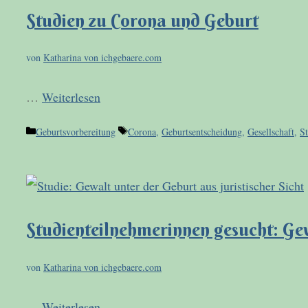
Studien zu Corona und Geburt
von
Katharina von ichgebaere.com
…
Weiterlesen
Kategorien
Schlagwörter
Geburtsvorbereitung
Corona
,
Geburtsentscheidung
,
Gesellschaft
,
St
Studienteilnehmerinnen gesucht: Gew
von
Katharina von ichgebaere.com
…
Weiterlesen