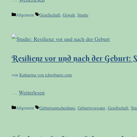
Kategorien
Schlagwörter
Allgemein
Gesellschaft
,
Gewalt
,
Studie
Resilienz vor und nach der Geburt:
von
Katharina von ichgebaere.com
…
Weiterlesen
Kategorien
Schlagwörter
Allgemein
Geburtsentscheidung
,
Geburtsvorgang
,
Gesellschaft
,
Stu