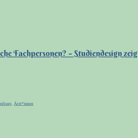
liche Fachpersonen? – Studiendesign zeig
mfrage
,
Ärzt*innen