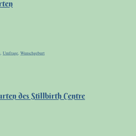
rten
e
,
Umfrage
,
Wunschgeburt
en des Stillbirth Centre