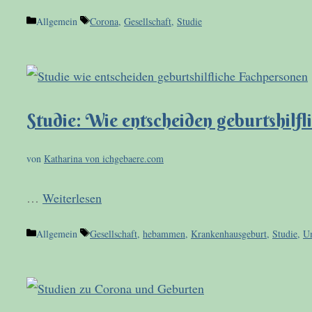
Kategorien
Schlagwörter
Allgemein
Corona
,
Gesellschaft
,
Studie
Studie: Wie entscheiden geburtshilf
von
Katharina von ichgebaere.com
…
Weiterlesen
Kategorien
Schlagwörter
Allgemein
Gesellschaft
,
hebammen
,
Krankenhausgeburt
,
Studie
,
U