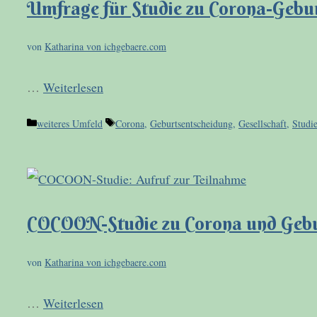
Umfrage für Studie zu Corona-Gebu
von
Katharina von ichgebaere.com
…
Weiterlesen
Kategorien
Schlagwörter
weiteres Umfeld
Corona
,
Geburtsentscheidung
,
Gesellschaft
,
Studi
COCOON-Studie zu Corona und Geburt
von
Katharina von ichgebaere.com
…
Weiterlesen