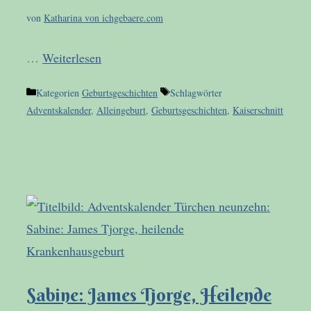
von
Katharina von ichgebaere.com
…
Weiterlesen
Kategorien
Geburtsgeschichten
Schlagwörter
Adventskalender
,
Alleingeburt
,
Geburtsgeschichten
,
Kaiserschnitt
Sabine: James Tjorge, Heilende