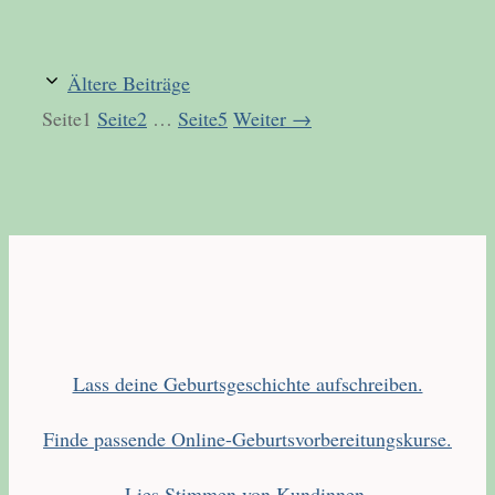
Ältere Beiträge
Seite
1
Seite
2
…
Seite
5
Weiter
→
Lass deine Geburtsgeschichte aufschreiben.
Finde passende Online-Geburtsvorbereitungskurse.
Lies Stimmen von Kundinnen.