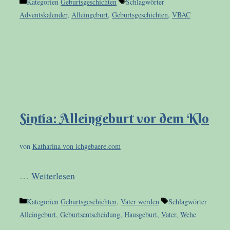
Kategorien
Geburtsgeschichten
Schlagwörter
Adventskalender
,
Alleingeburt
,
Geburtsgeschichten
,
VBAC
Sintia: Alleingeburt vor dem Klo
von
Katharina von ichgebaere.com
…
Weiterlesen
Kategorien
Geburtsgeschichten
,
Vater werden
Schlagwörter
Alleingeburt
,
Geburtsentscheidung
,
Hausgeburt
,
Vater
,
Wehe