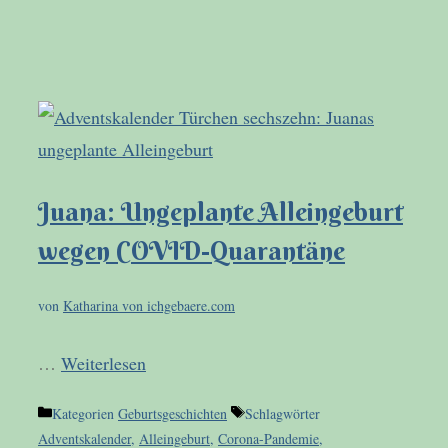
Juana: Ungeplante Alleingeburt
wegen COVID-Quarantäne
von
Katharina von ichgebaere.com
…
Weiterlesen
Kategorien
Geburtsgeschichten
Schlagwörter
Adventskalender
,
Alleingeburt
,
Corona-Pandemie
,