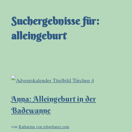
Suchergebnisse für:
alleingeburt
Anna: Alleingeburt in der
Badewanne
von
Katharina von ichgebaere.com