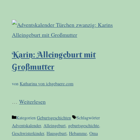
Karin: Alleingeburt mit
Großmutter
von
Katharina von ichgebaere.com
…
Weiterlesen
Kategorien
Geburtsgeschichten
Schlagwörter
Adventskalender
,
Alleingeburt
,
geburtsgeschichte
,
Geschwisterkinder
,
Hausgeburt
,
Hebamme
,
Oma