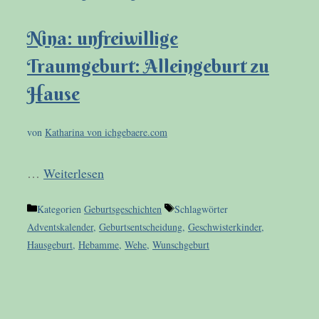
Nina: unfreiwillige
Traumgeburt: Alleingeburt zu
Hause
von
Katharina von ichgebaere.com
…
Weiterlesen
Kategorien
Geburtsgeschichten
Schlagwörter
Adventskalender
,
Geburtsentscheidung
,
Geschwisterkinder
,
Hausgeburt
,
Hebamme
,
Wehe
,
Wunschgeburt