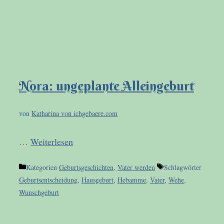
Nora: ungeplante Alleingeburt
von
Katharina von ichgebaere.com
…
Weiterlesen
Kategorien
Geburtsgeschichten
,
Vater werden
Schlagwörter
Geburtsentscheidung
,
Hausgeburt
,
Hebamme
,
Vater
,
Wehe
,
Wunschgeburt