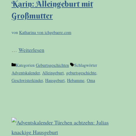
Karin: Alleingeburt mit
Großmutter
von
Katharina von ichgebaere.com
…
Weiterlesen
Kategorien
Geburtsgeschichten
Schlagwörter
Adventskalender
,
Alleingeburt
,
geburtsgeschichte
,
Geschwisterkinder
,
Hausgeburt
,
Hebamme
,
Oma