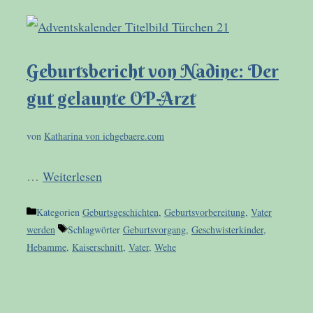
Geburtsbericht von Nadine: Der
gut gelaunte OP-Arzt
von
Katharina von ichgebaere.com
…
Weiterlesen
Kategorien
Geburtsgeschichten
,
Geburtsvorbereitung
,
Vater
werden
Schlagwörter
Geburtsvorgang
,
Geschwisterkinder
,
Hebamme
,
Kaiserschnitt
,
Vater
,
Wehe