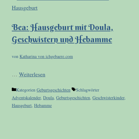
Bea: Hausgeburt mit Doula,
Geschwistern und Hebamme
von
Katharina von ichgebaere.com
…
Weiterlesen
Kategorien
Geburtsgeschichten
Schlagwörter
Adventskalender
,
Doula
,
Geburtsgeschichten
,
Geschwisterkinder
,
Hausgeburt
,
Hebamme