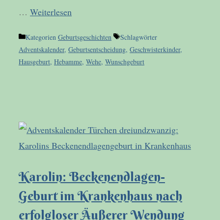
…
Weiterlesen
Kategorien
Geburtsgeschichten
Schlagwörter
Adventskalender
,
Geburtsentscheidung
,
Geschwisterkinder
,
Hausgeburt
,
Hebamme
,
Wehe
,
Wunschgeburt
Karolin: Beckenendlagen-
Geburt im Krankenhaus nach
erfolgloser Äußerer Wendung