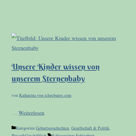
Unsere Kinder wissen von
unserem Sternenbaby
von
Katharina von ichgebaere.com
…
Weiterlesen
Kategorien
Geburtsgeschichten
,
Gesellschaft & Politik
,
Privat&Geschäftlich
Schlagwörter
Fehlgeburt
,