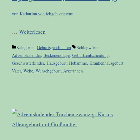
von
Katharina von ichgebaere.com
…
Weiterlesen
Kategorien
Geburtsgeschichten
Schlagwörter
Adventskalender
,
Beckenendlage
,
Geburtsentscheidung
,
Geschwisterkinder
,
Hausgeburt
,
Hebamme
,
Krankenhausgeburt
,
Vater
,
Wehe
,
Wunschgeburt
,
Ärzt*innen