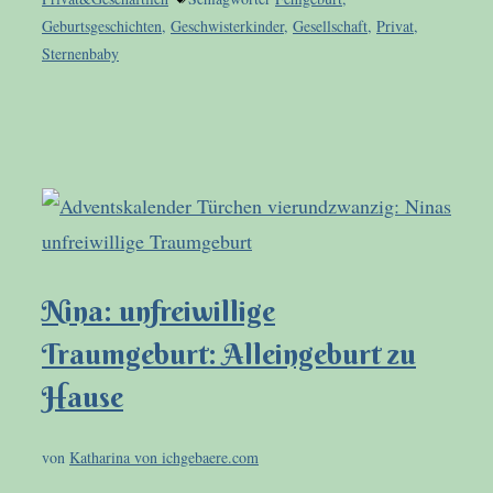
Geburtsgeschichten
,
Geschwisterkinder
,
Gesellschaft
,
Privat
,
Sternenbaby
Nina: unfreiwillige
Traumgeburt: Alleingeburt zu
Hause
von
Katharina von ichgebaere.com