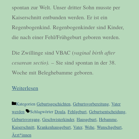
spontan zur Welt. Unser dritter Sohn musste per
Kaiserschnitt entbunden werden. Er ist ein
Regenbogenkind. Regenbogenkinder sind Kinder,
die nach einer Fehl/Frühgeburt geboren werden.
Die Zwillinge sind VBAC (
vaginal birth after
cesarean sectio). –
Sie sind spontan in der 38.
Woche mit Beleghebamme geboren.
Weiterlesen
Kategorien
Geburtsgeschichten
,
Geburtsvorbereitung
,
Vater
werden
Schlagwörter
Doula
,
Fehlgeburt
,
Geburtsentscheidung
,
Geburtsvorgang
,
Geschwisterkinder
,
Hausgeburt
,
Hebamme
,
Kaiserschnitt
,
Krankenhausgeburt
,
Vater
,
Wehe
,
Wunschgeburt
,
Ärzt*innen