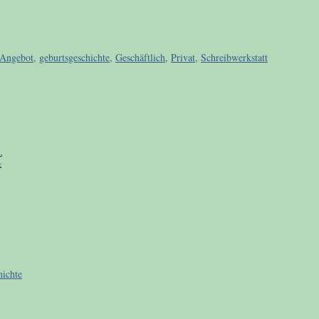
Angebot
,
geburtsgeschichte
,
Geschäftlich
,
Privat
,
Schreibwerkstatt
t
hichte