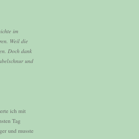
ichte im
ren. Weil die
hen. Doch dank
Nabelschnur und
erte ich mit
hsten Tag
nger und musste