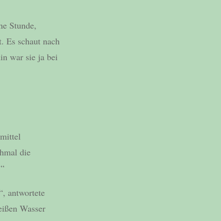
ne Stunde,
t. Es schaut nach
n war sie ja bei
mittel
chmal die
.“
, antwortete
eißen Wasser